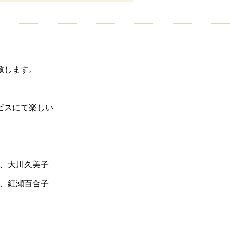
致します。
ビスにて楽しい
一、大川久美子
子、紅瀬百合子