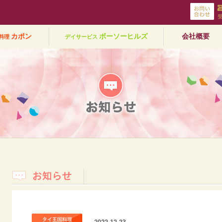
社エムワン企画
カポン
ボーソーヒルズ
会社概要
料理
デイサービス
知らせ
krabphom