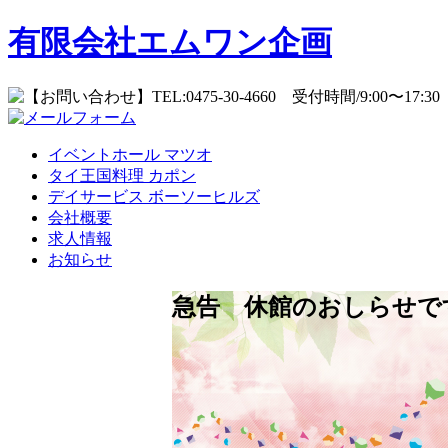
有限会社エムワン企画
イベントホール
マツオ
タイ王国料理
カポン
デイサービス
ボーソーヒルズ
会社概要
求人情報
お知らせ
急告 休館のおしらせで